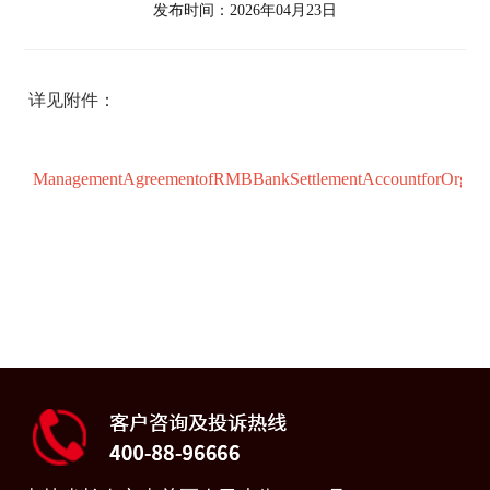
发布时间：2026年04月23日
详见附件：
ManagementAgreementofRMBBankSettlementAccountforOrganiz