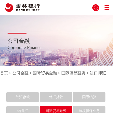
公司金融
Corporate Finance
首页
>
公司金融
>
国际贸易金融
>
国际贸易融资
>
进口押汇
外汇存款
外汇贷款
国际结算
结售汇
国际贸易融资
跨境担保业务