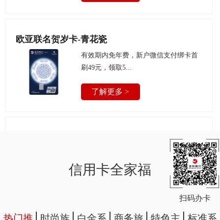
欧亚联名贺岁卡-青花瓷
有效期内免年费，新户微信支付绑卡首
刷49元，领取5...
了解更多 >
长春城市卡
新户微信支付绑卡首刷49元，领取50元
微信立减金、...
信用卡全家福
了解更多 >
扫码办卡
热门推
时尚族
白金系
商务旅
特色主
标准系