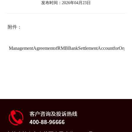
发布时间：2026年04月23日
附件：
ManagementAgreementofRMBBankSettlementAccountforOrganiz